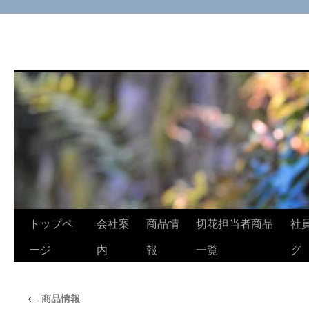
コ
トップペ
会社案
商品情
切花担当者商品
社
ン
ージ
内
報
一覧
グ
テ
←
商品情報
ン