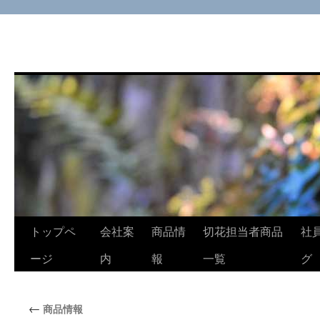
コ
トップペ
会社案
商品情
切花担当者商品
社
ン
ージ
内
報
一覧
グ
テ
←
商品情報
ン