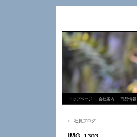
トップページ
会社案内
商品情報
コ
ン
←
社員ブログ
テ
ン
IMG_1303