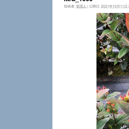
投稿者:
管理人
|
公開日:
2021年10月11日
ツ
へ
ス
キ
ッ
プ