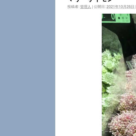
投稿者:
管理人
|
公開日:
2021年10月26日
ツ
へ
ス
キ
ッ
プ