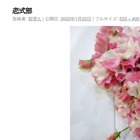
ツ
恋式部
投稿者:
管理人
|
公開日:
2022年1月22日
|
フルサイズ:
533 × 400
へ
ス
キ
ッ
プ