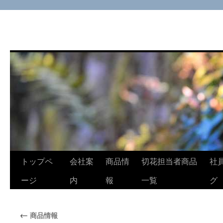
コ
トップペ
会社案
商品情
切花担当者商品
社
ン
ージ
内
報
一覧
グ
テ
←
商品情報
ン