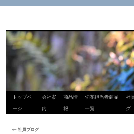
コ
トップペ
会社案
商品情
切花担当者商品
社
ン
ージ
内
報
一覧
グ
テ
←
社員ブログ
ン