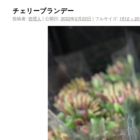
ツ
チェリーブランデー
投稿者:
管理人
|
公開日:
2022年2月22日
|
フルサイズ:
1512 × 20
へ
ス
キ
ッ
プ