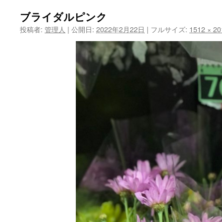
ツ
ブライダルピンク
投稿者:
管理人
|
公開日:
2022年2月22日
|
フルサイズ:
1512 × 20
へ
ス
キ
ッ
プ