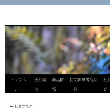
コ
トップペ
会社案
商品情
切花担当者商品
社
ン
ージ
内
報
一覧
グ
テ
←
社員ブログ
ン