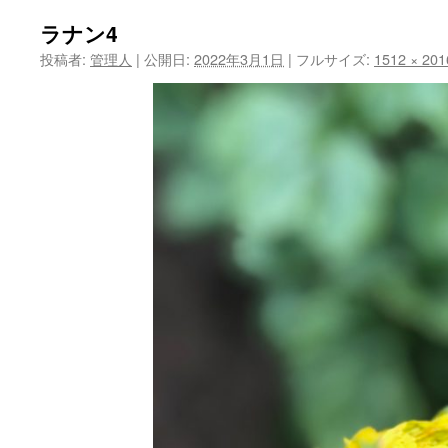
ツ
ラナン4
投稿者:
管理人
|
公開日:
2022年3月1日
|
フルサイズ:
1512 × 201
へ
ス
キ
ッ
プ