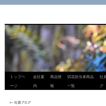
コ
トップペ
会社案
商品情
切花担当者商品
社
ン
ージ
内
報
一覧
グ
テ
←
社員ブログ
ン